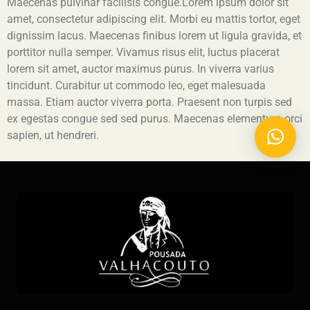
Maecenas pulvinar facilisis congue.Lorem ipsum dolor sit
amet, consectetur adipiscing elit. Morbi eu mattis tortor, eget
dignissim lacus. Maecenas finibus lorem ut ligula gravida, et
porttitor nulla semper. Vivamus risus elit, luctus placerat
lorem sit amet, auctor maximus purus. In viverra varius
tincidunt. Curabitur ut commodo leo, eget malesuada
massa. Etiam auctor viverra porta. Praesent non turpis sed
ex egestas congue sed sed purus. Maecenas elementum orci
sapien, ut hendreri.