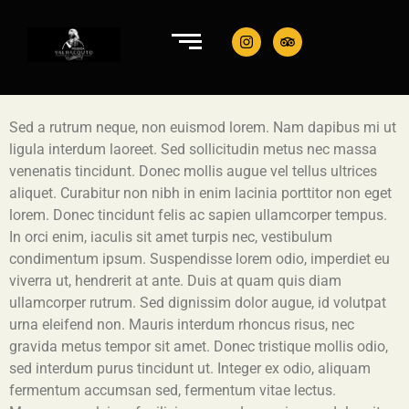
Sed a rutrum neque, non euismod lorem. Nam dapibus mi ut
ligula interdum laoreet. Sed sollicitudin metus nec massa
venenatis tincidunt. Donec mollis augue vel tellus ultrices
aliquet. Curabitur non nibh in enim lacinia porttitor non eget
lorem. Donec tincidunt felis ac sapien ullamcorper tempus.
In orci enim, iaculis sit amet turpis nec, vestibulum
condimentum ipsum. Suspendisse lorem odio, imperdiet eu
viverra ut, hendrerit at ante. Duis at quam quis diam
ullamcorper rutrum. Sed dignissim dolor augue, id volutpat
urna eleifend non. Mauris interdum rhoncus risus, nec
gravida metus tempor sit amet. Donec tristique mollis odio,
sed interdum purus tincidunt ut. Integer ex odio, aliquam
fermentum accumsan sed, fermentum vitae lectus.