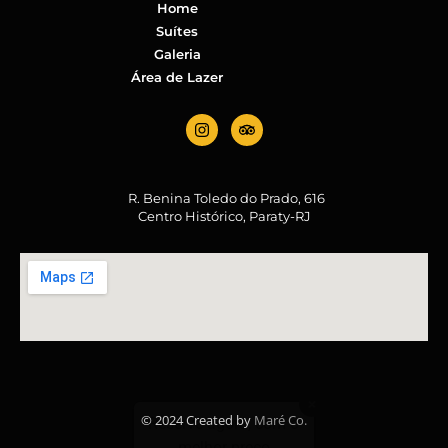
Home
Suítes
Galeria
Área de Lazer
R. Benina Toledo do Prado, 616
Centro Histórico, Paraty-RJ
© 2024 Created by
Maré Co.
Reserve agora, com o