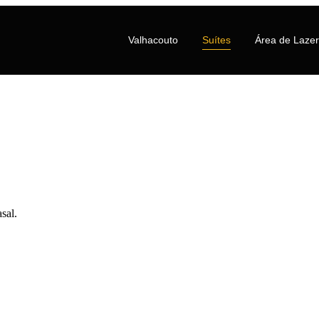
Valhacouto
Suítes
Área de Lazer
asal.